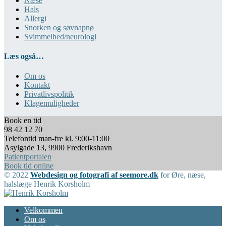
Næse
Hals
Allergi
Snorken og søvnapnø
Svimmelhed/neurologi
Læs også…
Om os
Kontakt
Privatlivspolitik
Klagemuligheder
Book en tid
98 42 12 70
Telefontid man-fre kl. 9:00-11:00
Asylgade 13, 9900 Frederikshavn
Patientportalen
Book tid online
© 2022
Webdesign og fotografi af seemore.dk
for Øre, næse,
halslæge Henrik Korsholm
Velkommen
Om os